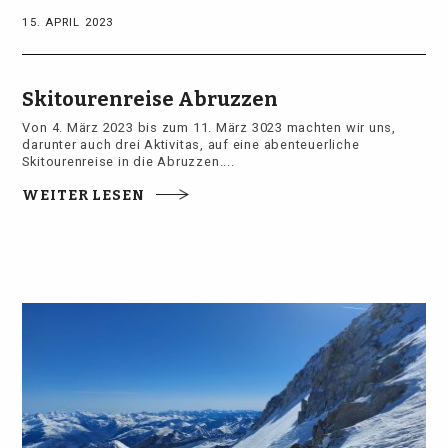
15. APRIL 2023
Skitourenreise Abruzzen
V
on
4
.
M
ä
r
z
20
23
bis
z
um
11
.
M
ä
r
z
30
23
mach
ten
w
ir
uns
,
d
ar
un
ter
a
uch
d
re
i
Ak
t
iv
it
as
,
a
uf
e
ine
ab
ent
eu
er
lic
he
Sk
it
ou
ren
re
ise
in
die
Ab
ru
zz
en
.
...
WEITER LESEN