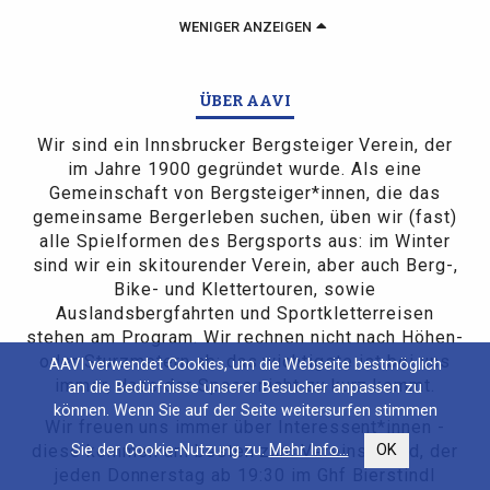
WENIGER ANZEIGEN
ÜBER AAVI
Wir sind ein Innsbrucker Bergsteiger Verein, der
im Jahre 1900 gegründet wurde. Als eine
Gemeinschaft von Bergsteiger*innen, die das
gemeinsame Bergerleben suchen, üben wir (fast)
alle Spielformen des Bergsports aus: im Winter
sind wir ein skitourender Verein, aber auch Berg-,
Bike- und Klettertouren, sowie
Auslandsbergfahrten und Sportkletterreisen
stehen am Program. Wir rechnen nicht nach Höhen-
oder Sturzmetern ab: das wichtigste ist bei uns
AAVI verwendet Cookies, um die Webseite bestmöglich
immer, dass der Spass nicht zu kurz kommt.
an die Bedürfnisse unserer Besucher anpassen zu
können. Wenn Sie auf der Seite weitersurfen stimmen
Wir freuen uns immer über Interessent*innen -
diese kommen am besten zum Vereinsabend, der
Sie der Cookie-Nutzung zu.
Mehr Info...
OK
jeden Donnerstag ab 19:30 im Ghf Bierstindl