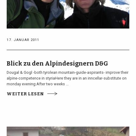
17. JANUAR 2011
Blick zu den Alpindesignern D&G
Dougal & Gogl -both tyrolean mountain-guide-aspirants- improve their
alpine-competence in styriaHere they are in an inncellar-substitute on
monday evening:After two weeks ...
WEITER LESEN