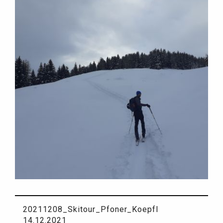
20211208_Skitour_Pfoner_Koepfl
14.12.2021