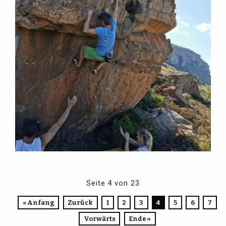
Seite 4 von 23
« Anfang
Zurück
1
2
3
4
5
6
7
Vorwärts
Ende »