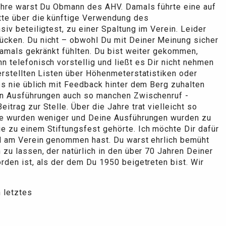
Jahre warst Du Obmann des AHV. Damals führte eine auf
tte über die künftige Verwendung des
iv beteiligtest, zu einer Spaltung im Verein. Leider
cken. Du nicht – obwohl Du mit Deiner Meinung sicher
 damals gekränkt fühlten. Du bist weiter gekommen,
 telefonisch vorstellig und ließt es Dir nicht nehmen
erstellten Listen über Höhenmeterstatistiken oder
es nie üblich mit Feedback hinter dem Berg zuhalten
en Ausführungen auch so manchen Zwischenruf -
trag zur Stelle. Über die Jahre trat vielleicht so
fe wurden weniger und Deine Ausführungen wurden zu
 zu einem Stiftungsfest gehörte. Ich möchte Dir dafür
il am Verein genommen hast. Du warst ehrlich bemüht
zu lassen, der natürlich in den über 70 Jahren Deiner
rden ist, als der dem Du 1950 beigetreten bist. Wir
 letztes