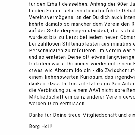
für den Erhalt desselben. Anfang der 90er 
beiden Seiten sehr emotional geführte Deba
Vereinsvermögens, an der Du dich auch intens
kehrte damals so mancher dem Verein den Rü
auf der Seite derjenigen standest, die sich
wurdest bis zu Letzt bei jedem neuen Obmann
bei zahllosen Stiftungsfesten aus minutiös 
Personaldaten zu referieren. Im Verein war 
und so ernteten Deine oft etwas langwierig
trotzdem warst Du immer wieder mit einem Bei
etwas wie Altersmilde ein - die Zwischenru
einem liebenswerten Kuriosum, das irgendwie
danken, dass Du bis zuletzt so großen Ante
die Verbindung zu einem AAVI nicht abreißen 
Mitgliedschaft ein ganz anderer Verein gewo
werden Dich vermissen.
Danke für Deine treue Mitgliedschaft und ein
Berg Heil!