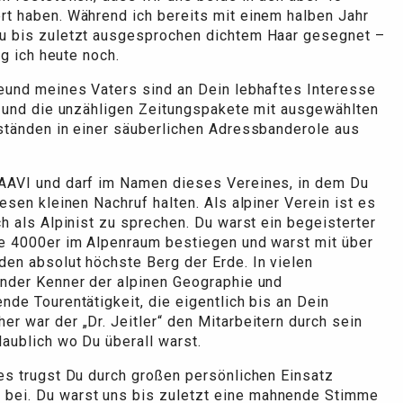
rt haben. Während ich bereits mit einem halben Jahr
Du bis zuletzt ausgesprochen dichtem Haar gesegnet –
ag ich heute noch.
eund meines Vaters sind an Dein lebhaftes Interesse
t und die unzähligen Zeitungspakete mit ausgewählten
ständen in einer säuberlichen Adressbanderole aus
AAVI und darf im Namen dieses Vereines, in dem Du
esen kleinen Nachruf halten. Als alpiner Verein ist es
h als Alpinist zu sprechen. Du warst ein begeisterter
ge 4000er im Alpenraum bestiegen und warst mit über
en absolut höchste Berg der Erde. In vielen
under Kenner der alpinen Geographie und
de Tourentätigkeit, die eigentlich bis an Dein
r war der „Dr. Jeitler“ den Mitarbeitern durch sein
aublich wo Du überall warst.
es trugst Du durch großen persönlichen Einsatz
ei. Du warst uns bis zuletzt eine mahnende Stimme