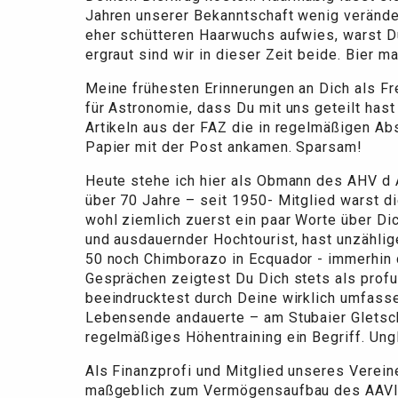
Jahren unserer Bekanntschaft wenig verände
eher schütteren Haarwuchs aufwies, warst 
ergraut sind wir in dieser Zeit beide. Bier m
Meine frühesten Erinnerungen an Dich als Fr
für Astronomie, dass Du mit uns geteilt has
Artikeln aus der FAZ die in regelmäßigen Ab
Papier mit der Post ankamen. Sparsam!
Heute stehe ich hier als Obmann des AHV d 
über 70 Jahre – seit 1950- Mitglied warst di
wohl ziemlich zuerst ein paar Worte über Dic
und ausdauernder Hochtourist, hast unzähli
50 noch Chimborazo in Ecquador - immerhin d
Gesprächen zeigtest Du Dich stets als prof
beeindrucktest durch Deine wirklich umfassen
Lebensende andauerte – am Stubaier Gletsche
regelmäßiges Höhentraining ein Begriff. Ungl
Als Finanzprofi und Mitglied unseres Verein
maßgeblich zum Vermögensaufbau des AAVI b