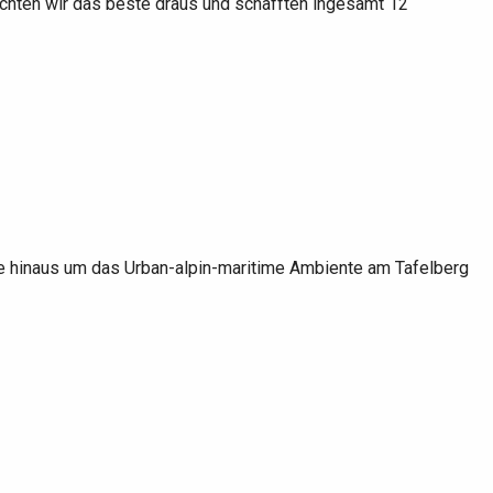
hten wir das beste draus und schafften ingesamt 12
e hinaus um das Urban-alpin-maritime Ambiente am Tafelberg