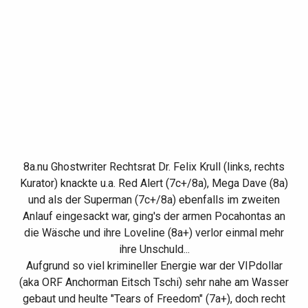
8a.nu Ghostwriter Rechtsrat Dr. Felix Krull (links, rechts
Kurator) knackte u.a. Red Alert (7c+/8a), Mega Dave (8a)
und als der Superman (7c+/8a) ebenfalls im zweiten
Anlauf eingesackt war, ging's der armen Pocahontas an
die Wäsche und ihre Loveline (8a+) verlor einmal mehr
ihre Unschuld...
Aufgrund so viel krimineller Energie war der VIPdollar
(aka ORF Anchorman Eitsch Tschi) sehr nahe am Wasser
gebaut und heulte "Tears of Freedom" (7a+), doch recht