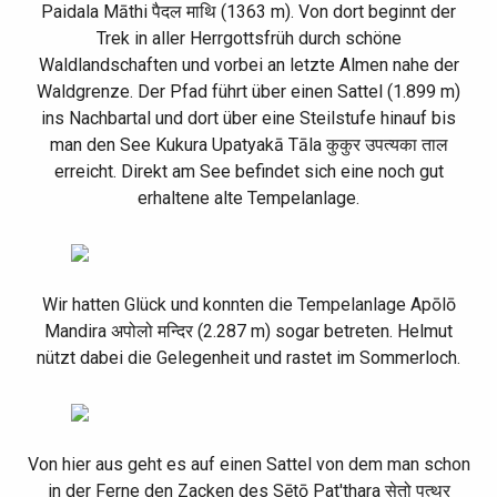
Paidala Māthi
पैदल
माथि
(
1363 m
). Von dort beginnt der
Trek in aller Herrgottsfrüh durch schöne
Waldlandschaften und vorbei an letzte Almen nahe der
Waldgrenze. Der Pfad führt über einen Sattel (
1.899 m)
ins Nachbartal und dort über eine Steilstufe hinauf bis
man den See
Kukura Upatyakā Tāla
कुकुर
उपत्यका
ताल
erreicht. Direkt am See befindet sich eine noch gut
erhaltene alte Tempelanlage
.
Wir hatten Glück und konnten die Tempelanlage Apōlō
Mandira
अपोलो
मन्दिर
(
2.287 m)
sogar betreten. Helmut
nützt dabei die Gelegenheit und rastet im Sommerloch.
Von hier aus geht es auf einen Sattel von dem man schon
in der Ferne den Zacken des Sētō Pat'thara
सेतो
पत्थर