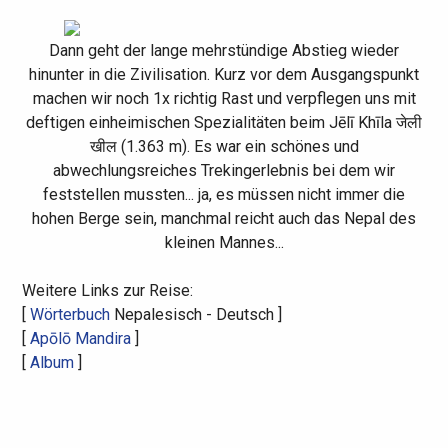
Dann geht der lange mehrstündige Abstieg wieder
hinunter in die Zivilisation. Kurz vor dem Ausgangspunkt
machen wir noch 1x richtig Rast und verpflegen uns mit
deftigen einheimischen Spezialitäten beim Jēlī Khīla
जेली
खील
(
1.363 m
). Es war ein schönes und
abwechlungsreiches Trekingerlebnis bei dem wir
feststellen mussten... ja, es müssen nicht immer die
hohen Berge sein, manchmal reicht auch das Nepal des
kleinen Mannes...
Weitere Links zur Reise:
[
Wörterbuch
Nepalesisch - Deutsch ]
[
Apōlō Mandira
]
[
Album
]