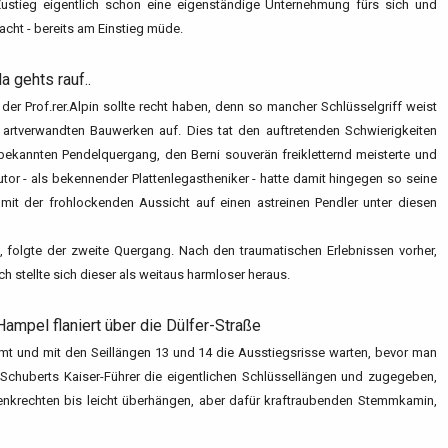
Zustieg eigentlich schon eine eigenständige Unternehmung fürs sich und
Nacht - bereits am Einstieg müde.
a gehts rauf..
der Prof.rer.Alpin sollte recht haben, denn so mancher Schlüsselgriff weist
artverwandten Bauwerken auf. Dies tat den auftretenden Schwierigkeiten
ekannten Pendelquergang, den Berni souverän freikletternd meisterte und
Autor - als bekennender Plattenlegastheniker - hatte damit hingegen so seine
mit der frohlockenden Aussicht auf einen astreinen Pendler unter diesen
folgte der zweite Quergang. Nach den traumatischen Erlebnissen vorher,
h stellte sich dieser als weitaus harmloser heraus.
ampel flaniert über die Dülfer-Straße
mt und mit den Seillängen 13 und 14 die Ausstiegsrisse warten, bevor man
it Schuberts Kaiser-Führer die eigentlichen Schlüssellängen und zugegeben,
nkrechten bis leicht überhängen, aber dafür kraftraubenden Stemmkamin,