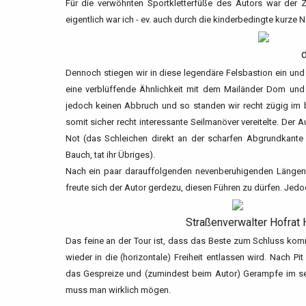
Für die verwöhnten Sportkletterfüße des Autors war der 
eigentlich war ich - ev. auch durch die kinderbedingte kurze 
d
Dennoch stiegen wir in diese legendäre Felsbastion ein und 
eine verblüffende Ähnlichkeit mit dem Mailänder Dom und 
jedoch keinen Abbruch und so standen wir recht zügig im b
somit sicher recht interessante Seilmanöver vereitelte. Der 
Not (das Schleichen direkt an der scharfen Abgrundkante 
Bauch, tat ihr Übriges).
Nach ein paar darauffolgenden nevenberuhigenden Längen, 
freute sich der Autor gerdezu, diesen Führen zu dürfen. Jedoc
Straßenverwalter Hofrat H
Das feine an der Tour ist, dass das Beste zum Schluss kom
wieder in die (horizontale) Freiheit entlassen wird. Nach P
das Gespreize und (zumindest beim Autor) Gerampfe im se
muss man wirklich mögen.